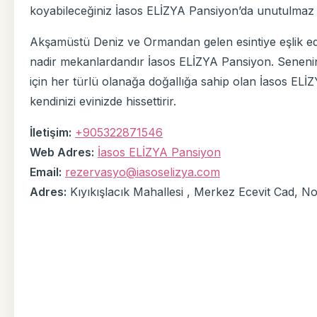
koyabileceğiniz İasos ELİZYA Pansiyon’da unutulmaz bi
Akşamüstü Deniz ve Ormandan gelen esintiye eşlik edec
nadir mekanlardandır İasos ELİZYA Pansiyon. Senenin y
için her türlü olanağa doğallığa sahip olan İasos ELİ
kendinizi evinizde hissettirir.
İletişim:
+905322871546
Web Adres:
İasos ELİZYA Pansiyon
Email:
rezervasyo@iasoselizya.com
Adres:
Kıyıkışlacık Mahallesi , Merkez Ecevit Cad, 