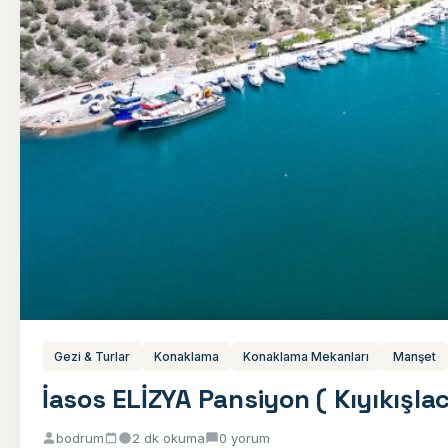
Gezi & Turlar
Konaklama
Konaklama Mekanları
Manşet
İasos ELİZYA Pansiyon ( Kıyıkışlac
bodrum
2 dk okuma
0 yorum