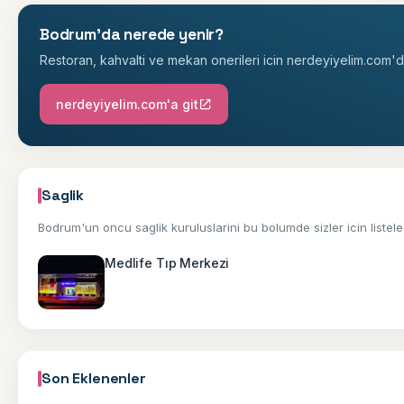
Bodrum'da nerede yenir?
Restoran, kahvalti ve mekan onerileri icin nerdeyiyelim.com'da
nerdeyiyelim.com'a git
Saglik
Bodrum'un oncu saglik kuruluslarini bu bolumde sizler icin listele
Medlife Tıp Merkezi
Son Eklenenler