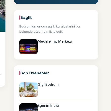
Saglik
Bodrum'un oncu saglik kuruluslarini bu
bolumde sizler icin listeledik.
Medlife Tıp Merkezi
Son Eklenenler
Gigi Bodrum
Egenin İncisi