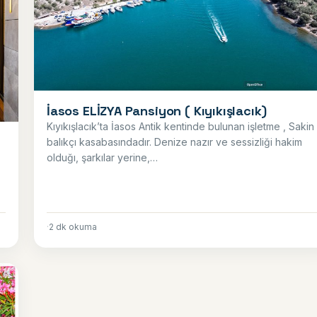
İasos ELİZYA Pansiyon ( Kıyıkışlacık)
Kıyıkışlacık’ta İasos Antik kentinde bulunan işletme , Sakin
balıkçı kasabasındadır. Denize nazır ve sessizliği hakim
olduğı, şarkılar yerine,…
·
2 dk okuma