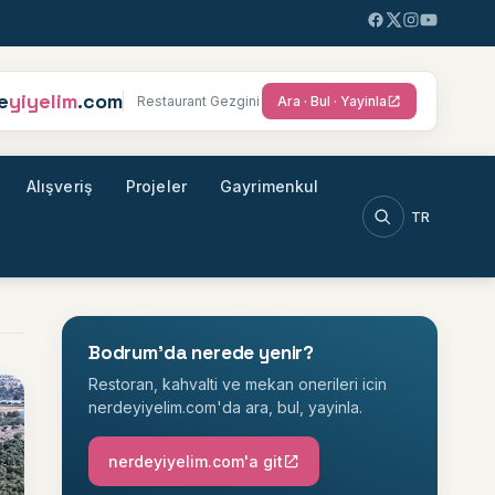
e
yiyelim
.com
Restaurant Gezgini
Ara · Bul · Yayinla
Alışveriş
Projeler
Gayrimenkul
TR
Ara
Bodrum'da nerede yenir?
Restoran, kahvalti ve mekan onerileri icin
nerdeyiyelim.com'da ara, bul, yayinla.
nerdeyiyelim.com'a git