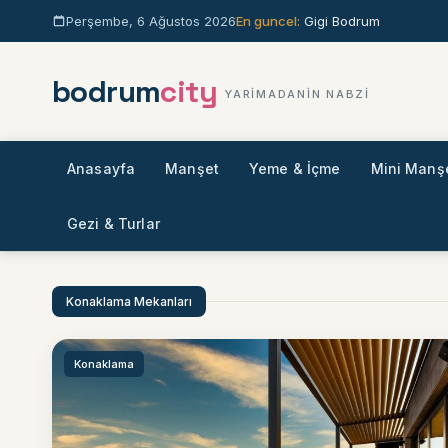
Icerige gec
Perşembe, 6 Ağustos 2026
En guncel:
Gigi Bodrum
bodrum
city
YARIMADANIN NABZI
Anasayfa
Manşet
Yeme & İçme
Mini Manş
Gezi & Turlar
Sitede ara
Konaklama Mekanları
Konaklama