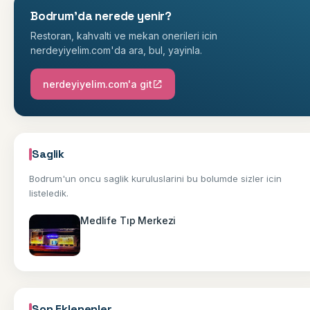
Bodrum'da nerede yenir?
Restoran, kahvalti ve mekan onerileri icin
nerdeyiyelim.com'da ara, bul, yayinla.
nerdeyiyelim.com'a git
Saglik
Bodrum'un oncu saglik kuruluslarini bu bolumde sizler icin
listeledik.
Medlife Tıp Merkezi
Son Eklenenler