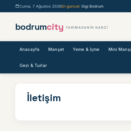
Icerige gec
Cuma, 7 Ağustos 2026
En guncel:
Gigi Bodrum
bodrum
city
YARIMADANIN NABZI
Anasayfa
Manşet
Yeme & İçme
Mini Manş
Gezi & Turlar
Sitede ara
İletişim