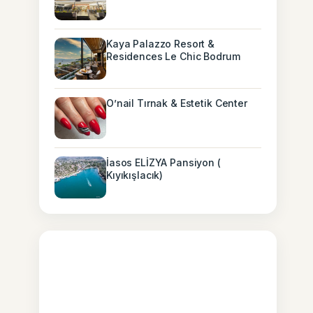
Kaya Palazzo Resort &
Residences Le Chic Bodrum
O’nail Tırnak & Estetik Center
İasos ELİZYA Pansiyon (
Kıyıkışlacık)