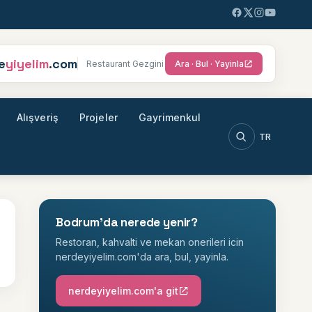
e
yiyelim
.com
Restaurant Gezgini
Ara · Bul · Yayinla
Alışveriş
Projeler
Gayrimenkul
TR
Ara
Bodrum'da nerede yenir?
Restoran, kahvalti ve mekan onerileri icin
nerdeyiyelim.com'da ara, bul, yayinla.
nerdeyiyelim.com'a git