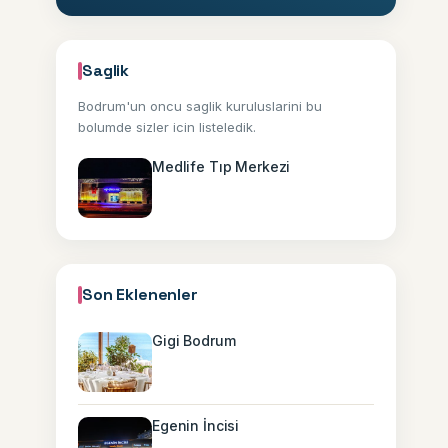
Saglik
Bodrum'un oncu saglik kuruluslarini bu
bolumde sizler icin listeledik.
Medlife Tıp Merkezi
Son Eklenenler
Gigi Bodrum
Egenin İncisi