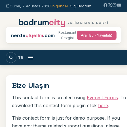
Icerige gec
Cuma, 7 Ağustos 2026
En guncel:
Gigi Bodrum
bodrum
city
YARIMADANIN NABZI
Restaurant
nerde
yiyelim
.com
Ara · Bul · Yayinla
Gezgini
TR
Ara
Sitede ara
Bize Ulaşın
This contact form is created using
Everest Forms
. To
download this contact form plugin click
here
.
This contact form is just for demo purpose. If you
have any theme related support questions, please