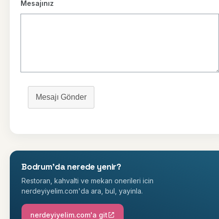
Mesajınız
Mesajı Gönder
Bodrum'da nerede yenir?
Restoran, kahvalti ve mekan onerileri icin
nerdeyiyelim.com'da ara, bul, yayinla.
nerdeyiyelim.com'a git